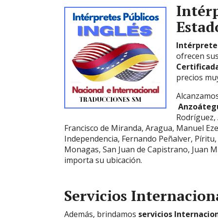
Intér
Esta
Intérprete
ofrecen sus
Certificad
precios muy
Alcanzamos
Anzoáteg
Rodríguez, 
Francisco de Miranda, Aragua, Manuel Eze
Independencia, Fernando Peñalver, Píritu,
Monagas, San Juan de Capistrano, Juan Ma
importa su ubicación.
Servicios Internacion
Además, brindamos
servicios Internacio