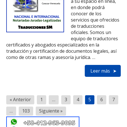
a su espacio en línea,
en donde podrá
conocer de los
servicios que ofrecidos
de traducciones
oficiales. Somos un
equipo de traductores
certificados y abogados especializados en la
traducción y certificación de documentos legales, así
como de otras ramas y asesoría jurídica. …
Leer más
Posts
« Anterior
1
…
3
4
5
6
7
pagination
…
103
Siguiente »